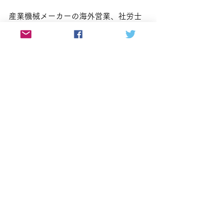
産業機械メーカーの海外営業、社労士
法人での勤務経験後、海外駐在員や外
国人社員等のグローバルに働く社員が
輝ける職場づくりを人事面からサポー
トしたいという想いで、社労士事務所
を開業。海外駐在員や外国人社員の労
務管理、外国人留学生・技能実習生の
就労支援等、企業の国際労務・海外進
出対応に強い。ラジオDJ、ナレータ
ー、インタビュアー、番組MC・ナビゲ
ーター等、音声メディアや放送業界で
も活動。また、番組プロデューサー、
ポッドキャストデザイナーとしてPRブ
ランディング事業も手掛ける。株式会
社サンキャリア代表。
社会保険労務士事務所Sun＆Careerホ