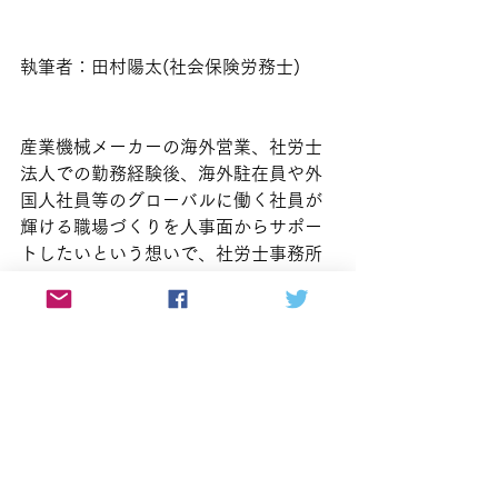
執筆者：田村陽太(社会保険労務士)
産業機械メーカーの海外営業、社労士
法人での勤務経験後、海外駐在員や外
国人社員等のグローバルに働く社員が
輝ける職場づくりを人事面からサポー
トしたいという想いで、社労士事務所
を開業。海外駐在員や外国人社員の労
務管理、外国人留学生・技能実習生の
就労支援等、企業の国際労務・海外進
出対応に強い。ラジオDJ、ナレータ
ー、インタビュアー、番組MC・ナビゲ
ーター等、音声メディアや放送業界で
も活動。また、番組プロデューサー、
ポッドキャストデザイナーとしてPRブ
ランディング事業も手掛ける。株式会