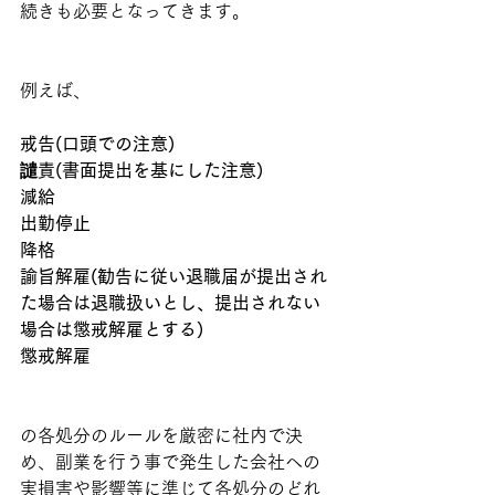
続きも必要となってきます。
例えば、
戒告(口頭での注意)
譴責(書面提出を基にした注意)
減給
出勤停止
降格
諭旨解雇(勧告に従い退職届が提出され
た場合は退職扱いとし、提出されない
場合は懲戒解雇とする)
懲戒解雇
の各処分のルールを厳密に社内で決
め、副業を行う事で発生した会社への
実損害や影響等に準じて各処分のどれ