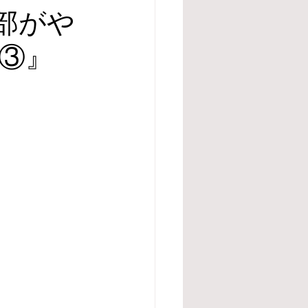
部がや
③』