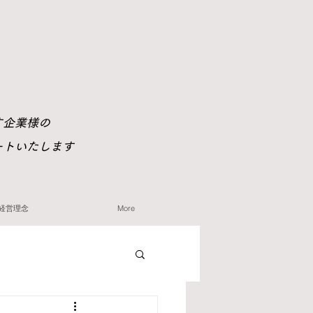
す企業様の
ートいたします
経営理念
More