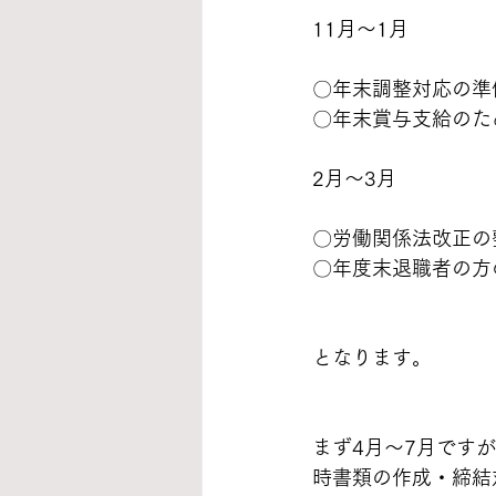
11月～1月
〇年末調整対応の準
〇年末賞与支給のた
2月～3月
〇労働関係法改正の
〇年度末退職者の方
となります。
まず4月～7月です
時書類の作成・締結