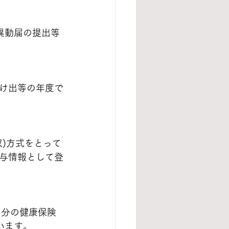
異動届の提出等
届け出等の年度で
)方式をとって
与情報として登
月分の健康保険
います。