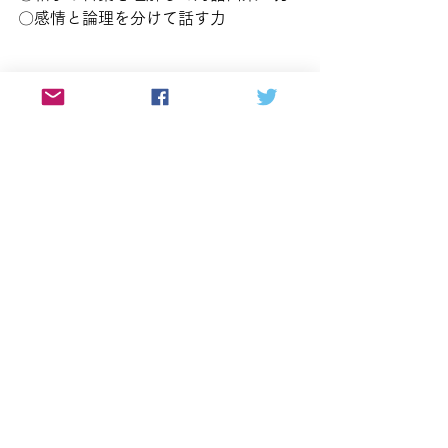
〇感情と論理を分けて話す力
この３つです。
もちろん、面接だけですべてを見抜く
事はできません。
ただ、この３つの視点を持って面接に
臨む事で、応募者が入社後にどのよう
に仕事に向き合う人なのか、ある程度
見えやすくなると思います。
採用面接は、会社が一方的に応募者を