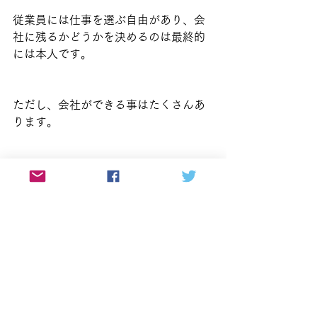
従業員には仕事を選ぶ自由があり、会
社に残るかどうかを決めるのは最終的
には本人です。
ただし、会社ができる事はたくさんあ
ります。
会社にいる事が楽しいと思える環境を
つくる
今の会社で経験を積む価値を伝える
不満の原因になる基本的な労務環境を
整える
この3つを意識することで、若手社員に
「他の会社に行くよりも、今の会社で