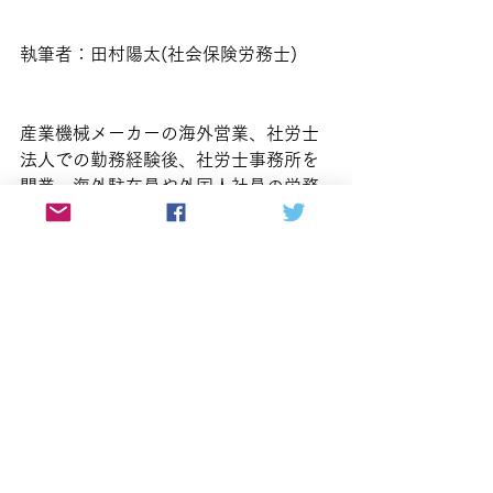
執筆者：田村陽太(社会保険労務士)
産業機械メーカーの海外営業、社労士
法人での勤務経験後、社労士事務所を
開業。海外駐在員や外国人社員の労務
管理、外国人留学生・技能実習生の就
労支援等、企業の国際労務・海外進出
対応に強い。ラジオDJ、ナレーター、
インタビュアー、番組MC・ナビゲータ
ー等、音声メディアや放送業界でも活
動。また、番組プロデューサー、ポッ
ドキャストデザイナーとしてPRブラン
ディング事業も手掛ける。
社会保険労務士事務所Sun＆Careerホ