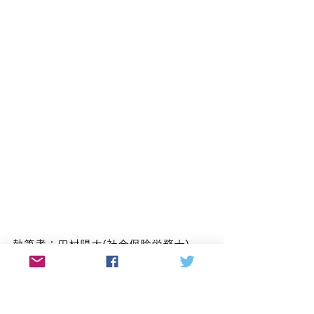
執筆者：田村陽太(社会保険労務士)
産業機械メーカーの海外営業、社労士
法人での勤務経験後、社労士事務所を