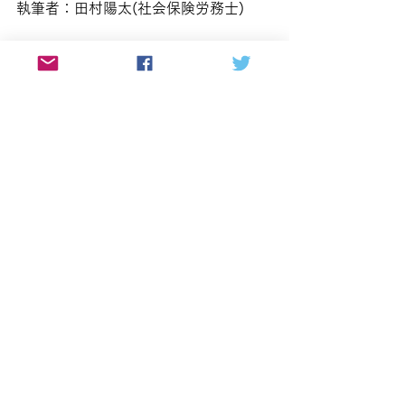
執筆者：田村陽太(社会保険労務士)
産業機械メーカーの海外営業、社労士
法人での勤務経験後、社労士事務所を
開業。海外駐在員や外国人社員の労務
管理、外国人留学生・技能実習生の就
労支援等、企業の国際労務・海外進出
対応に強い。ラジオDJ、ナレーター、
インタビュアー、番組MC・ナビゲータ
ー等、音声メディアや放送業界でも活
動。また、番組プロデューサー、ポッ
ドキャストデザイナーとしてPRブラン
ディング事業も手掛ける。
社会保険労務士事務所Sun＆Careerホ
ームページはこちらです。