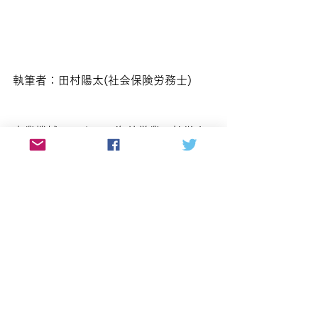
執筆者：田村陽太(社会保険労務士)
産業機械メーカーの海外営業、社労士
法人での勤務経験後、海外駐在員や外
国人社員等のグローバルに働く社員が
輝ける職場づくりを人事面からサポー
トしたいという想いで、社労士事務所
を開業。海外駐在員や外国人社員の労
務管理、外国人留学生・技能実習生の
就労支援等、企業の国際労務・海外進
出対応に強い。番組プロデュース、ポ
ッドキャストデザイン等のPRブランデ
ィング事業も手掛ける。株式会社サン