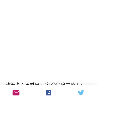
執筆者：田村陽太(社会保険労務士)
産業機械メーカーの海外営業、社労士
法人での勤務経験後、海外駐在員や外
国人社員等のグローバルに働く社員が
輝ける職場づくりを人事面からサポー
トしたいという想いで、社労士事務所